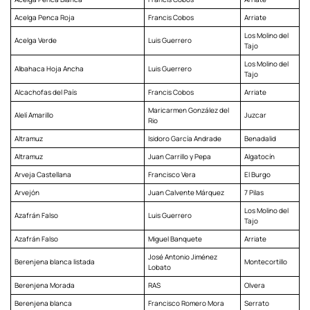
Acelga Penca Roja
Francis Cobos
Arriate
Los Molino del
Acelga Verde
Luis Guerrero
Tajo
Los Molino del
Albahaca Hoja Ancha
Luis Guerrero
Tajo
Alcachofas del País
Francis Cobos
Arriate
Maricarmen González del
Alelí Amarillo
Juzcar
Rio
Altramuz
Isidoro García Andrade
Benadalid
Altramuz
Juan Carrillo y Pepa
Algatocín
Arveja Castellana
Francisco Vera
El Burgo
Arvejón
Juan Calvente Márquez
7 Pilas
Los Molino del
Azafrán Falso
Luis Guerrero
Tajo
Azafrán Falso
Miguel Banquete
Arriate
José Antonio Jiménez
Berenjena blanca listada
Montecortillo
Lobato
Berenjena Morada
RAS
Olvera
Berenjena blanca
Francisco Romero Mora
Serrato