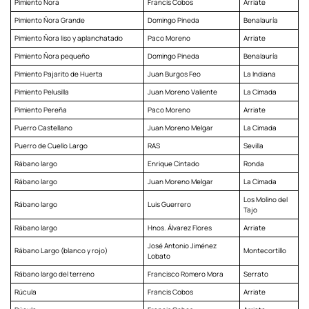
Pimiento Ñora
Francis Cobos
Arriate
Pimiento Ñora Grande
Domingo Pineda
Benalauría
Pimiento Ñora liso y aplanchatado
Paco Moreno
Arriate
Pimiento Ñora pequeño
Domingo Pineda
Benalauría
Pimiento Pajarito de Huerta
Juan Burgos Feo
La Indiana
Pimiento Pelusilla
Juan Moreno Valiente
La Cimada
Pimiento Pereña
Paco Moreno
Arriate
Puerro Castellano
Juan Moreno Melgar
La Cimada
Puerro de Cuello Largo
RAS
Sevilla
Rábano largo
Enrique Cintado
Ronda
Rábano largo
Juan Moreno Melgar
La Cimada
Los Molino del
Rábano largo
Luis Guerrero
Tajo
Rábano largo
Hnos. Álvarez Flores
Arriate
José Antonio Jiménez
Rábano Largo (blanco y rojo)
Montecortillo
Lobato
Rábano largo del terreno
Francisco Romero Mora
Serrato
Rúcula
Francis Cobos
Arriate