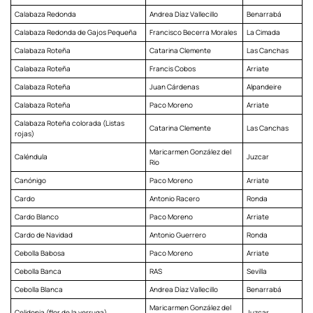
Calabaza Redonda
Andrea Díaz Vallecillo
Benarrabá
Calabaza Redonda de Gajos Pequeña
Francisco Becerra Morales
La Cimada
Calabaza Roteña
Catarina Clemente
Las Canchas
Calabaza Roteña
Francis Cobos
Arriate
Calabaza Roteña
Juan Cárdenas
Alpandeire
Calabaza Roteña
Paco Moreno
Arriate
Calabaza Roteña colorada (Listas
Catarina Clemente
Las Canchas
rojas)
Maricarmen González del
Caléndula
Juzcar
Rio
Canónigo
Paco Moreno
Arriate
Cardo
Antonio Racero
Ronda
Cardo Blanco
Paco Moreno
Arriate
Cardo de Navidad
Antonio Guerrero
Ronda
Cebolla Babosa
Paco Moreno
Arriate
Cebolla Banca
RAS
Sevilla
Cebolla Blanca
Andrea Díaz Vallecillo
Benarrabá
Maricarmen González del
Celidonia (flor de la verruga)
Juzcar