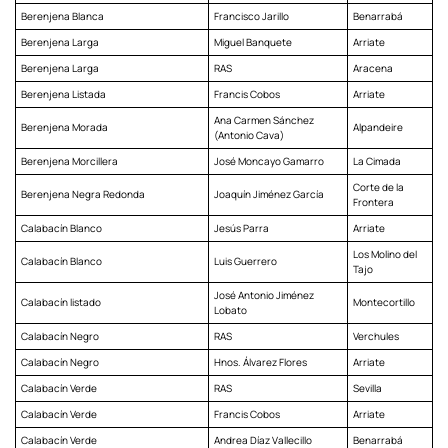
Berenjena Blanca
Francisco Jarillo
Benarrabá
Berenjena Larga
Miguel Banquete
Arriate
Berenjena Larga
RAS
Aracena
Berenjena Listada
Francis Cobos
Arriate
Ana Carmen Sánchez
Berenjena Morada
Alpandeire
(Antonio Cava)
Berenjena Morcillera
José Moncayo Gamarro
La Cimada
Corte de la
Berenjena Negra Redonda
Joaquín Jiménez García
Frontera
Calabacín Blanco
Jesús Parra
Arriate
Los Molino del
Calabacín Blanco
Luis Guerrero
Tajo
José Antonio Jiménez
Calabacín listado
Montecortillo
Lobato
Calabacín Negro
RAS
Verchules
Calabacín Negro
Hnos. Álvarez Flores
Arriate
Calabacín Verde
RAS
Sevilla
Calabacín Verde
Francis Cobos
Arriate
Calabacín Verde
Andrea Díaz Vallecillo
Benarrabá