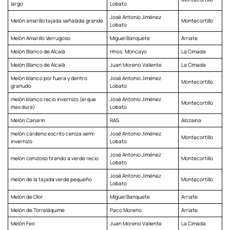
largo
Lobato
José Antonio Jiménez
Melón amarillo tajada señalada grande
Montecortillo
Lobato
Melón Amarillo Verrugoso
Miguel Banquete
Arriate
Melón Blanco de Alcalá
Hnos. Moncayo
La Cimada
Melón Blanco de Alcalá
Juan Moreno Valiente
La Cimada
Melón blanco por fuera y dentro
José Antonio Jiménez
Montecortillo
granudo
Lobato
melón blanco recio invernizo (el que
José Antonio Jiménez
Montecortillo
mas dura)
Lobato
Melón Canarin
RAS
Alozaina
melón cárdeno escrito ceniza semi-
José Antonio Jiménez
Montecortillo
invernizo
Lobato
José Antonio Jiménez
melón cenizoso tirando a verde recio
Montecortillo
Lobato
José Antonio Jiménez
melón de la tajada verde pequeño
Montecortillo
Lobato
Melón de Olor
Miguel Banquete
Arriate
Melón de Torreláquime
Paco Moreno
Arriate
Melón Feo
Juan Moreno Valiente
La Cimada