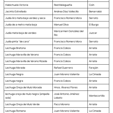
Habichuela Victoria
Red Malagueña
Coín
Jacinto Estrellado
Andrea Díaz Vallecillo
Benarrabá
Judía Aro mata baja verdeo y seca
Francisco Romero Mora
Serrato
Judía de a metro mata baja
Manuel Oliva
El Burgo
Maricarmen González del
Judía mata baja de verdeo
Juzcar
Rio
Judía pinta “de cara”
Francisco Romero Mora
Serrato
Lechuga Bretona
Francis Cobos
Arriate
Lechuga Maravilla de Verano
Francis Cobos
Arriate
Lechuga Maravilla de Verano Rizada
Francis Cobos
Arriate
Lechuga Morada
Rafael Guerrero
Faraján
Lechuga Negra
Juan Moreno Valiente
La Cimada
Lechuga negra
Francis Cobos
Arriate
Lechuga Oreja de Mulo Morada
Hnos. Álvarez Flores
Arriate
lechuga oreja de mulo negra (empella
José Antonio Jiménez
Montecortillo
sola)
Lobato
Lechuga Oreja de Mulo Verde
Paco Moreno
Arriate
Lechuga Romana
Juan Moreno Valiente
La Cimada