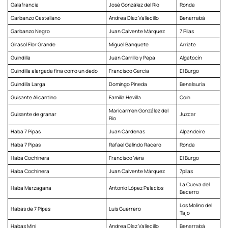
Galafrancia
José González del Rio
Ronda
Garbanzo Castellano
Andrea Díaz Vallecillo
Benarrabá
Garbanzo Negro
Juan Calvente Márquez
7 Pilas
Girasol Flor Grande
Miguel Banquete
Arriate
Guindilla
Juan Carrillo y Pepa
Algatocín
Guindilla alargada fina como un dedo
Francisco García
El Burgo
Guindilla Larga
Domingo Pineda
Benalauría
Guisante Alicantino
Familia Hevilla
Coín
Maricarmen González del
Guisante de granar
Juzcar
Rio
Haba 7 Pipas
Juan Cárdenas
Alpandeire
Haba 7 Pipas
Rafael Galindo Racero
Ronda
Haba Cochinera
Francisco Vera
El Burgo
Haba Cochinera
Juan Calvente Márquez
7pilas
La Cueva del
Haba Marzagana
Antonio López Palacios
Becerro
Los Molino del
Habas de 7 Pipas
Luis Guerrero
Tajo
Habas Mini
Andrea Díaz Vallecillo
Benarrabá