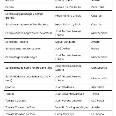
Rúcula
Francis Cobos
Arriate
Sandía
Andrea Díaz Vallecillo
Benarrabá
Sandía Alargada/rugbi 2 Semilla
Hnos. Richard y Pablo
Casares
grande
Sandía Alargada/rugbi Semilla chica
Hnos. Richard y Pablo
Casares
José Antonio Jiménez
Sandia canaria negra de carne amarilla
Montecortillo
Lobato
Sandía del Terreno
Miguel Banquete
Arriate
Sandía Larga de Montecorto
José Del Río
Ronda
José Antonio Jiménez
Sandia larga rayada negra
Montecortillo
Lobato
José Antonio Jiménez
Sandia pintada negra lunares amarillos
Montecortillo
Lobato
Sandia Redonda negras/blancas (la +
José Antonio Jiménez
Montecortillo
vieja)
Lobato
Cilantro
Juan Cárdenas
Alpandeire
Tabaco
Juan Calvente Márquez
7 Pilas
Tomate Colorado
Juan Moreno Valiente
La Cimada
Tomate Corazón de Toro
Valentín Domínguez Melgar
Arriate
Tomate Corazón de Toro
Hnos. Moncayo
La Cimada