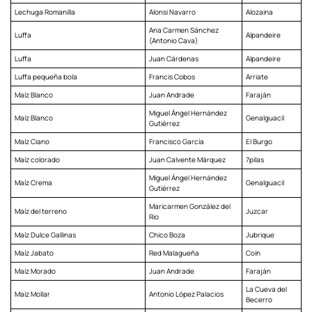
Lechuga Romanilla
Alonsi Navarro
Alozaina
Ana Carmen Sánchez
Luffa
Alpandeire
(Antonio Cava)
Luffa
Juan Cárdenas
Alpandeire
Luffa pequeña bola
Francis Cobos
Arriate
Maíz Blanco
Juan Andrade
Faraján
Miguel Ángel Hernández
Maíz Blanco
Genalguacil
Gutiérrez
Maíz Ciano
Francisco García
El Burgo
Maíz colorado
Juan Calvente Márquez
7pilas
Miguel Ángel Hernández
Maíz Crema
Genalguacil
Gutiérrez
Maricarmen González del
Maíz del terreno
Juzcar
Rio
Maíz Dulce Gallinas
Chico Boza
Jubrique
Maíz Jabato
Red Malagueña
Coín
Maíz Morado
Juan Andrade
Faraján
La Cueva del
Maíz Mollar
Antonio López Palacios
Becerro