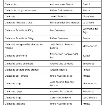
Calabacino
Antonio Javier García
Castril
Calabacino largo de Serrato
Rafael Galindo Racero
Ronda
Calabaza
Juan Cárdenas
Alpandeire
Calabaza Alargada Curva
Francisco Becerra Morales
La Cimada
Los Molino del
Calabaza Amarilla de 10Kg
Luis Guerrero
Tajo
Calabaza Amarilla de 50Kg
Rafael Guerrero
Faraján
Calabaza arrugada/Roteña verde-
José Antonio Jiménez
Montecortillo
marrón
Lobato
Maricarmen González del
Calabaza cochinera
Juzcar
Rio
Calabaza cuello de botella
Andrea Díaz Vallecillo
Benarrabá
Calabaza del peregrino grande
Antonio Racero
Ronda
Calabaza del Terreno
Hnos. Álvarez Flores
Arriate
José Antonio Jiménez
Calabaza larga
Montecortillo
Lobato
Calabaza Larga
Andrea Díaz Vallecillo
Benarrabá
Calabaza larga
Catarina Clemente
Las Canchas
Calabaza Mediana
Hnos. Álvarez Flores
Arriate