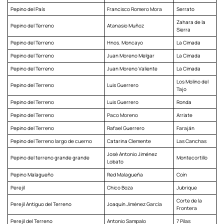
Pepino del País
Francisco Romero Mora
Serrato
Zahara de la
Pepino del Terreno
Atanasio Muñoz
Sierra
Pepino del Terreno
Hnos. Moncayo
La Cimada
Pepino del Terreno
Juan Moreno Melgar
La Cimada
Pepino del Terreno
Juan Moreno Valiente
La Cimada
Los Molino del
Pepino del Terreno
Luis Guerrero
Tajo
Pepino del Terreno
Luis Guerrero
Ronda
Pepino del Terreno
Paco Moreno
Arriate
Pepino del Terreno
Rafael Guerrero
Faraján
Pepino del Terreno largo de cuerno
Catarina Clemente
Las Canchas
José Antonio Jiménez
Pepino del terreno grande grande
Montecortillo
Lobato
Pepino Malagueño
Red Malagueña
Coín
Perejil
Chico Boza
Jubrique
Corte de la
Perejil Antiguo del Terreno
Joaquín Jiménez García
Frontera
Perejil del Terreno
Antonio Sampalo
7 Pilas