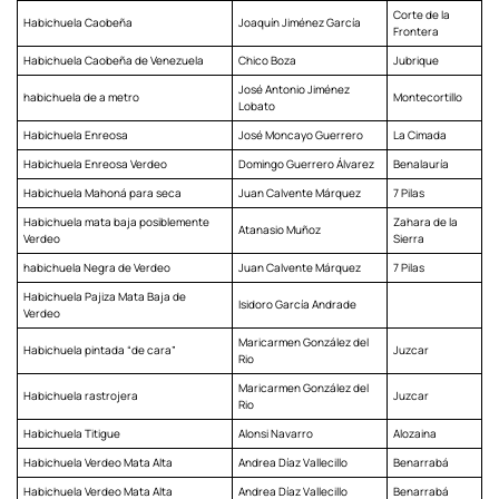
Corte de la
Habichuela Caobeña
Joaquín Jiménez García
Frontera
Habichuela Caobeña de Venezuela
Chico Boza
Jubrique
José Antonio Jiménez
habichuela de a metro
Montecortillo
Lobato
Habichuela Enreosa
José Moncayo Guerrero
La Cimada
Habichuela Enreosa Verdeo
Domingo Guerrero Álvarez
Benalauría
Habichuela Mahoná para seca
Juan Calvente Márquez
7 Pilas
Habichuela mata baja posiblemente
Zahara de la
Atanasio Muñoz
Verdeo
Sierra
habichuela Negra de Verdeo
Juan Calvente Márquez
7 Pilas
Habichuela Pajiza Mata Baja de
Isidoro García Andrade
Verdeo
Maricarmen González del
Habichuela pintada “de cara”
Juzcar
Rio
Maricarmen González del
Habichuela rastrojera
Juzcar
Rio
Habichuela Titigue
Alonsi Navarro
Alozaina
Habichuela Verdeo Mata Alta
Andrea Díaz Vallecillo
Benarrabá
Habichuela Verdeo Mata Alta
Andrea Díaz Vallecillo
Benarrabá