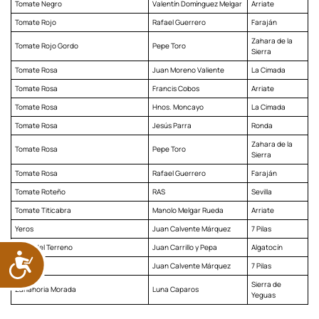
Tomate Negro
Valentín Domínguez Melgar
Arriate
Tomate Rojo
Rafael Guerrero
Faraján
Zahara de la
Tomate Rojo Gordo
Pepe Toro
Sierra
Tomate Rosa
Juan Moreno Valiente
La Cimada
Tomate Rosa
Francis Cobos
Arriate
Tomate Rosa
Hnos. Moncayo
La Cimada
Tomate Rosa
Jesús Parra
Ronda
Zahara de la
Tomate Rosa
Pepe Toro
Sierra
Tomate Rosa
Rafael Guerrero
Faraján
Tomate Roteño
RAS
Sevilla
Tomate Titicabra
Manolo Melgar Rueda
Arriate
Yeros
Juan Calvente Márquez
7 Pilas
Yeros del Terreno
Juan Carrillo y Pepa
Algatocín
ACCESIBILIDAD
Zaina
Juan Calvente Márquez
7 Pilas
Sierra de
Zanahoria Morada
Luna Caparos
Yeguas