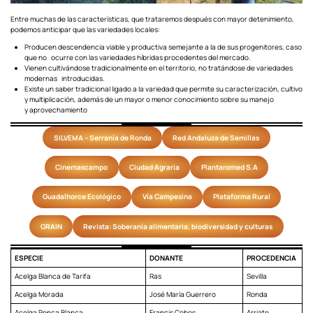
Entre muchas de las características, que trataremos después con mayor detenimiento,
podemos anticipar que las variedades locales:
Producen descendencia viable y productiva semejante a la de sus progenitores, caso
que no ocurre con las variedades híbridas procedentes del mercado.
Vienen cultivándose tradicionalmente en el territorio, no tratándose de variedades
modernas introducidas.
Existe un saber tradicional ligado a la variedad que permite su caracterización, cultivo
y multiplicación, además de un mayor o menor conocimiento sobre su manejo
y aprovechamiento
SILVEMA – Serranía de Ronda
Red Andaluza de Semillas
Cinemascampo
Ciudad Agraria
Plantaromed S.A
Guadalhorce Ecológico
Vía Campesina
Plataforma Rural
GRAIN
Revista: Soberanía alimentaria, biodiversidad y culturas
ESPECIE
DONANTE
PROCEDENCIA
Acelga Blanca de Tarifa
Ras
Sevilla
Acelga Morada
José María Guerrero
Ronda
Acelga Penca Blanca
Francis Cobos
Arriate