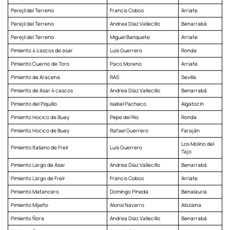
Perejil del Terreno
Francis Cobos
Arriate
Perejil del Terreno
Andrea Díaz Vallecillo
Benarrabá
Perejil del Terreno
Miguel Banquete
Arriate
Pimiento 4 cascos de asar
Luis Guerrero
Ronda
Pimiento Cuerno de Toro
Paco Moreno
Arriate
Pimiento de Aracena
RAS
Sevilla
Pimiento de Asar 4 cascos
Andrea Díaz Vallecillo
Benarrabá
Pimiento del Piquillo
Isabel Pacheco
Algatocín
Pimiento Hocico de Buey
Pepe del Rio
Ronda
Pimiento Hocico de Buey
Rafael Guerrero
Faraján
Los Molino del
Pimiento Italiano de Freír
Luis Guerrero
Tajo
Pimiento Largo de Asar
Andrea Díaz Vallecillo
Benarrabá
Pimiento Largo de Freír
Francis Cobos
Arriate
Pimiento Matancero
Domingo Pineda
Benalauría
Pimiento Mijeño
Alonsi Navarro
Alozaina
Pimiento Ñora
Andrea Díaz Vallecillo
Benarrabá