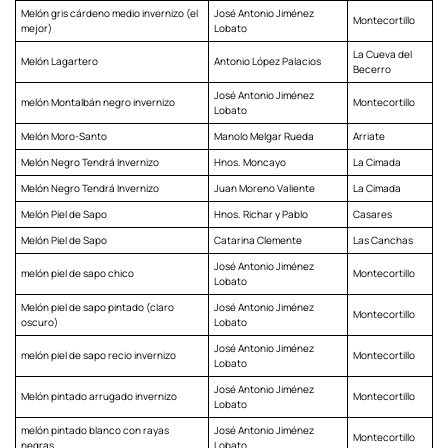
Melón gris cárdeno medio invernizo (el
José Antonio Jiménez
Montecortillo
mejor)
Lobato
La Cueva del
Melón Lagartero
Antonio López Palacios
Becerro
José Antonio Jiménez
melón Montalbán negro invernizo
Montecortillo
Lobato
Melón Moro-Santo
Manolo Melgar Rueda
Arriate
Melón Negro Tendrá Invernizo
Hnos. Moncayo
La Cimada
Melón Negro Tendrá Invernizo
Juan Moreno Valiente
La Cimada
Melón Piel de Sapo
Hnos. Richar y Pablo
Casares
Melón Piel de Sapo
Catarina Clemente
Las Canchas
José Antonio Jiménez
melón piel de sapo chico
Montecortillo
Lobato
Melón piel de sapo pintado (claro
José Antonio Jiménez
Montecortillo
oscuro)
Lobato
José Antonio Jiménez
melón piel de sapo recio invernizo
Montecortillo
Lobato
José Antonio Jiménez
Melón pintado arrugado invernizo
Montecortillo
Lobato
melón pintado blanco con rayas
José Antonio Jiménez
Montecortillo
negras
Lobato