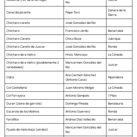
Rio
Zahara de la
Cerecilla picante
Pepe Toro
Sierra
Chícharo careto
José González del Rio
Chícharo
Francisco Jarillo
Benarrabá
Chícharo Careto
Chico Boza
Jubrique
Chícharo Careto de Juzcar
José González del Rio
Ronda
Chícharo de a metro
Hnos. Moncayo
La Cimada
Chícharo de a metro (posiblemente 2
Maricarmen González del
Juzcar
variedades)
Rio
Ana Carmen Sánchez
Cidra
Alpandeire
(Antonio Cava)
Col Castellana
Juan Moreno Melgar
La Cimada
Col Forrajera
Antonio Sampalo
7 Pilas
Duran (zaina de garrote)
Domingo Pineda
Benalauría
Escarola de los Molinos
Antonio Guerrero
Ronda
Farolillos
Andrea Díaz Vallecillo
Benarrabá
Maricarmen González del
Fijuelo de mata baja (verdeo)
Juzcar
Rio