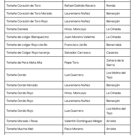
Tomate Corazón de Toro
Rafael Galindo Racero
Ronda
Tomate Corazón de Toro Morado
Laureniano Núñez
Benaoján
Tomate Corazón de Toro Rojo
Laureniano Núñez
Benaoján
Tomate Daniela
Hnos. Moncayo
La Cimada
Tomate de colgar Blanquecino
Juan Moreno Valiente
La Cimada
Tomate de colgar Rojo clarillo
Francisco Jarillo
Benarrabá
Tomate de Colgar Rojo naranja
Salvador Carrasco
Casares
Zahara de la
Tomate de Pera Mata Alta
Pepe Toro
Sierra
Los Molino del
Tomate Gordo
Luis Guerrero
Tajo
Tomate Gordo Morado
Laureniano Núñez
Benaoján
Tomate Gordo Rojo
Hnos. Moncayo
La Cimada
Tomate Gordo Rojo
Laureniano Núñez
Benaoján
Los Molino del
Tomate Gordo Rojo
Luis Guerrero
Tajo
Tomate Morado / Rosa
Valentín Domínguez Melgar
Arriate
Tomate Mucha Miel
Paco Moreno
Arriate