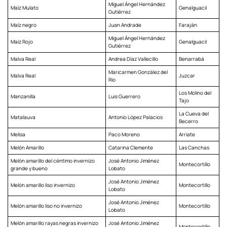
Miguel Ángel Hernández
Maíz Mulato
Genalguacil
Gutiérrez
Maíz negro
Juan Andrade
Faraján
Miguel Ángel Hernández
Maíz Rojo
Genalguacil
Gutiérrez
Malva Real
Andrea Díaz Vallecillo
Benarrabá
Maricarmen González del
Malva Real
Juzcar
Rio
Los Molino del
Manzanilla
Luis Guerrero
Tajo
La Cueva del
Matalauva
Antonio López Palacios
Becerro
Melisa
Paco Moreno
Arriate
Melón Amarillo
Catarina Clemente
Las Canchas
Melón amarillo del céntimo invernizo
José Antonio Jiménez
Montecortillo
grande y bueno
Lobato
José Antonio Jiménez
Melón amarillo liso invernizo
Montecortillo
Lobato
José Antonio Jiménez
Melón amarillo liso no invernizo
Montecortillo
Lobato
Melón amarillo rayas negras invernizo
José Antonio Jiménez
Montecortillo