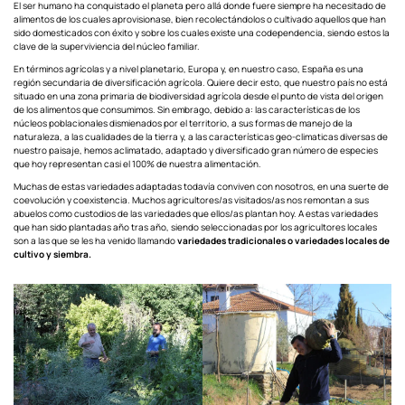
El ser humano ha conquistado el planeta pero allá donde fuere siempre ha necesitado de
alimentos de los cuales aprovisionase, bien recolectándolos o cultivado aquellos que han
sido domesticados con éxito y sobre los cuales existe una codependencia, siendo estos la
clave de la superviviencia del núcleo familiar.
En términos agrícolas y a nivel planetario, Europa y, en nuestro caso, España es una
región secundaria de diversificación agrícola. Quiere decir esto, que nuestro país no está
situado en una zona primaria de biodiversidad agrícola desde el punto de vista del origen
de los alimentos que consumimos. Sin embrago, debido a: las características de los
núcleos poblacionales dismienados por el territorio, a sus formas de manejo de la
naturaleza, a las cualidades de la tierra y, a las características geo-climaticas diversas de
nuestro paisaje, hemos aclimatado, adaptado y diversificado gran número de especies
que hoy representan casi el 100% de nuestra alimentación.
Muchas de estas variedades adaptadas todavía conviven con nosotros, en una suerte de
coevolución y coexistencia. Muchos agricultores/as visitados/as nos remontan a sus
abuelos como custodios de las variedades que ellos/as plantan hoy. A estas variedades
que han sido plantadas año tras año, siendo seleccionadas por los agricultores locales
son a las que se les ha venido llamando
variedades tradicionales o variedades locales de
cultivo y siembra.