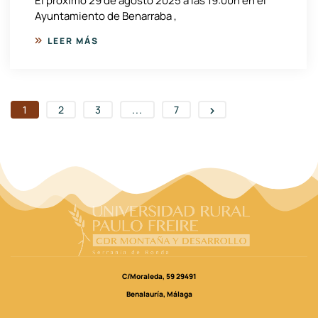
El próximo 29 de agosto 2025 a las 19:00h en el
Ayuntamiento de Benarraba ,
LEER MÁS
1
2
3
...
7
C/Moraleda, 59 29491
Benalauría, Málaga