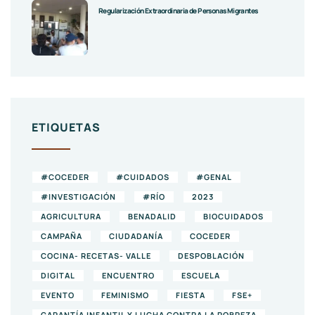
Regularización Extraordinaria de Personas Migrantes
ETIQUETAS
#COCEDER
#CUIDADOS
#GENAL
#INVESTIGACIÓN
#RÍO
2023
AGRICULTURA
BENADALID
BIOCUIDADOS
CAMPAÑA
CIUDADANÍA
COCEDER
COCINA- RECETAS- VALLE
DESPOBLACIÓN
DIGITAL
ENCUENTRO
ESCUELA
EVENTO
FEMINISMO
FIESTA
FSE+
GARANTÍA INFANTIL Y LUCHA CONTRA LA POBREZA