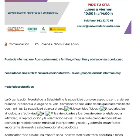
Comunicación
Jóvenes- Niños- Educación
Punto de Información – Acompañamiento a familias, niños, niñas y adolescentes con dudas o
necesidades en el ámbito de la educación afectivo – sexual, proporcionando información y
materiales educativos.
La Organización Mundial de la Salud define la sexualidad como un aspecto central del ser
humano, presente a lo largo de su vida. Somos seres sexuados desde que nacemos hasta
que morimos. La sexualidad abarca el sexo
,lo cambios físicos y
sociales, los
vínculos, la afectividad
,
las identidades y los roles de género, el placer, la
intimidad, la reproducción y la orientación sexual. El desarrollo pleno de todo ello es
esencial para el bienestar individual, interpersonal y social; y, además, es un factor
importante de nuestra salud emocional y psicológica.
Acompañar todo ello de una manera sana, positiva y en buen trato, facilitará a niños,