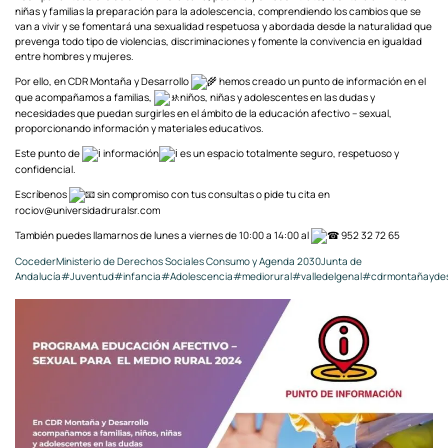
niñas y familias la preparación para la adolescencia, comprendiendo los cambios que se
van a vivir y se fomentará una sexualidad respetuosa y abordada desde la naturalidad que
prevenga todo tipo de violencias, discriminaciones y fomente la convivencia en igualdad
entre hombres y mujeres.
Por ello, en CDR Montaña y Desarrollo
hemos creado un punto de información en el
que acompañamos a familias,
niños, niñas y adolescentes en las dudas y
necesidades que puedan surgirles en el ámbito de la educación afectivo – sexual,
proporcionando información y materiales educativos.
Este punto de
información
es un espacio totalmente seguro, respetuoso y
confidencial.
Escríbenos
sin compromiso con tus consultas o pide tu cita en
rociov@universidadruralsr.com
También puedes llamarnos de lunes a viernes de 10:00 a 14:00 al
952 32 72 65
Coceder
Ministerio de Derechos Sociales Consumo y Agenda 2030
Junta de
Andalucía
#Juventud
#infancia
#Adolescencia
#mediorural
#valledelgenal
#cdrmontañaydes