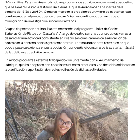
Niñas y niños. Estamos desarrollando un programa de actividades con los más pequeños,
que se llama “Nuestros Castaños del Genal”, al que le dedicamos cada martes de la
semana de 18:30 a 20:30h. Comenzamos con la creación de un vivero de castaños, que
plantaremos en el pueblo cuando crezcan. Y hemos continuado con un trabajo
monográfico de investigación sobre los castaños.
Grupos de personas adultas. Puesta en marcha del programa “Taller de Cocina.
Elaboración de Platos con Castañas”. A largo de cuatro semanas consecutivas vamos a
desarrollar una actividad consistente en cuatro sesiones-talleres de elaboración de
platos con la castaña como ingrediente estrella. La finalidad de esta formación es que
poco a poco se extienda entre la población jubriqueña el consumo de la castaña, más allá
de las deliciosas castañas asadas.
En ambos programas estamos trabajando conjuntamente con el Ayuntamiento de
Jubrique, que ha aceptado con entusiasmo nuestra propuesta y ha decidido colaborar en
la planificación, aportación de medios y difusión de dichas actividades.