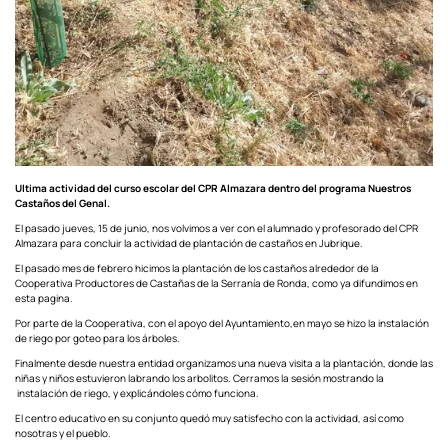
Ultima actividad del curso escolar del CPR Almazara dentro del programa Nuestros
Castaños del Genal.
El pasado jueves, 15 de junio, nos volvimos a ver con el alumnado y profesorado del CPR
Almazara para concluir la actividad de plantación de castaños en Jubrique.
El pasado mes de febrero hicimos la plantación de los castaños alrededor de la
Cooperativa Productores de Castañas de la Serranía de Ronda, como ya difundimos en
esta pagina.
Por parte de la Cooperativa, con el apoyo del Ayuntamiento,en mayo se hizo la instalación
de riego por goteo para los árboles.
Finalmente desde nuestra entidad organizamos una nueva visita a la plantación, donde las
niñas y niños estuvieron labrando los arbolitos. Cerramos la sesión mostrando la
instalación de riego, y explicándoles cómo funciona.
El centro educativo en su conjunto quedó muy satisfecho con la actividad, así como
nosotras y el pueblo.