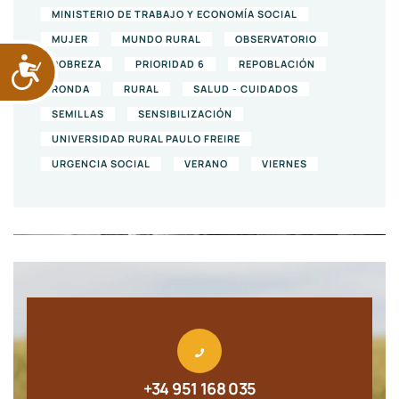
MINISTERIO DE TRABAJO Y ECONOMÍA SOCIAL
MUJER
MUNDO RURAL
OBSERVATORIO
ACCESIBILIDAD
POBREZA
PRIORIDAD 6
REPOBLACIÓN
RONDA
RURAL
SALUD - CUIDADOS
SEMILLAS
SENSIBILIZACIÓN
UNIVERSIDAD RURAL PAULO FREIRE
URGENCIA SOCIAL
VERANO
VIERNES
+34 951 168 035