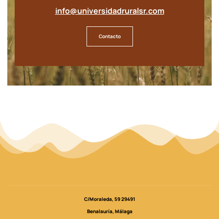
info@universidadruralsr.com
Contacto
C/Moraleda, 59 29491
Benalauría, Málaga