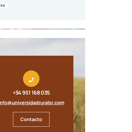
NES
+34 951 168 035
info@universidadruralsr.com
Contacto