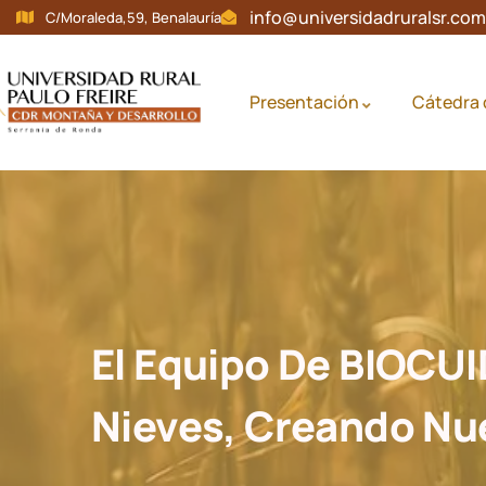
Nota:
info@universidadruralsr.com
C/Moraleda,59, Benalauría
este
sitio
web
Presentación
Cátedra 
incluye
un
sistema
de
accesibilidad.
Presione
Control-
F11
para
El Equipo De BIOCUI
ajustar
el
sitio
Nieves, Creando Nue
web
a
las