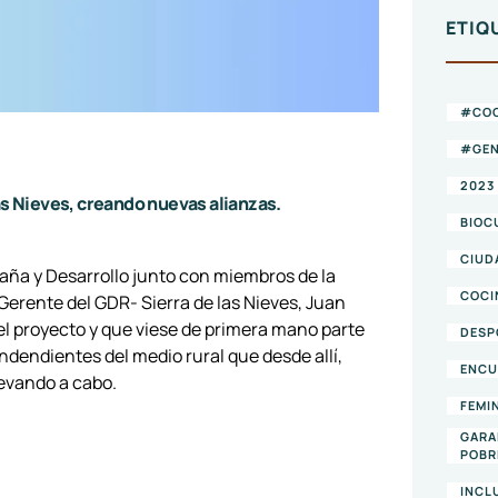
ETIQ
#CO
#GEN
2023
s Nieves, creando nuevas alianzas.
BIOC
CIUD
taña y Desarrollo junto con miembros de la
COCI
 Gerente del GDR- Sierra de las Nieves, Juan
el proyecto y que viese de primera mano parte
DESP
dendientes del medio rural que desde allí,
ENCU
evando a cabo.
FEMI
GARA
POBR
INCL