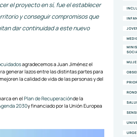
r el proyecto en sí, fue el establecer
INCL
erritorio y conseguir compromisos que
INFA
itan dar continuidad a este nuevo
JOVE
MEDI
MINI
SOCI
MUJE
cuidados
agradecemos a Juan Jiménez el
ra generar lazos entre las distintas partes para
OBSE
ejoren la calidad de vida de las personas y del
PRIO
RON
arca en el
Plan de Recuperación
de la
SALU
 Agenda 2030
y financiado por la Unión Europea
SENS
UNIV
URGE