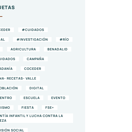
UETAS
CEDER
#CUIDADOS
AL
#INVESTIGACIÓN
#RÍO
AGRICULTURA
BENADALID
UIDADOS
CAMPAÑA
ADANÍA
COCEDER
NA- RECETAS- VALLE
OBLACIÓN
DIGITAL
ENTRO
ESCUELA
EVENTO
NISMO
FIESTA
FSE+
NTÍA INFANTIL Y LUCHA CONTRA LA
EZA
USIÓN SOCIAL