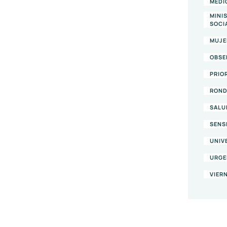
MEDI
MINI
SOCI
MUJE
OBSE
PRIO
RON
SALU
SENS
UNIV
URGE
VIER