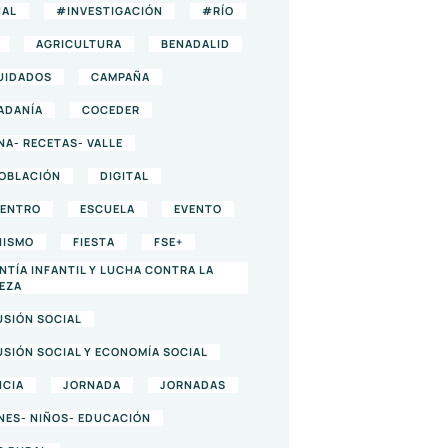
AL
#INVESTIGACIÓN
#RÍO
AGRICULTURA
BENADALID
UIDADOS
CAMPAÑA
ADANÍA
COCEDER
NA- RECETAS- VALLE
OBLACIÓN
DIGITAL
ENTRO
ESCUELA
EVENTO
NISMO
FIESTA
FSE+
NTÍA INFANTIL Y LUCHA CONTRA LA
EZA
USIÓN SOCIAL
USIÓN SOCIAL Y ECONOMÍA SOCIAL
NCIA
JORNADA
JORNADAS
NES- NIÑOS- EDUCACIÓN