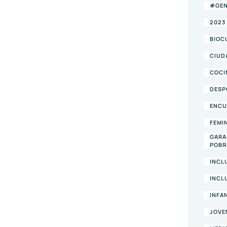
#GEN
2023
BIOC
CIUD
COCI
DESP
ENCU
FEMI
GARA
POBR
INCL
INCL
INFA
JOVE